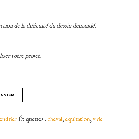
nction de la difficulté du dessin demandé.
iser votre projet.
PANIER
endrier
Étiquettes :
cheval
,
equitation
,
vide