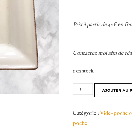
Prix à partir de 40€ en fo
Contactez moi afin de réal
1 en stock
quantité
AJOUTER AU 
de
Vide
Catégorie :
Vide-poche c
poche
poche
cheval