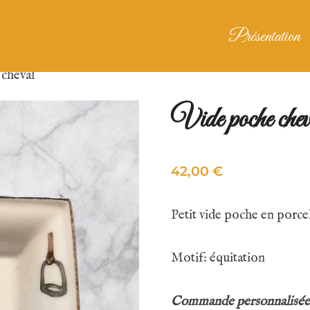
Présentation
 cheval
Vide poche chev
42,00
€
Petit vide poche en porcel
Motif: équitation
Commande personnalisée