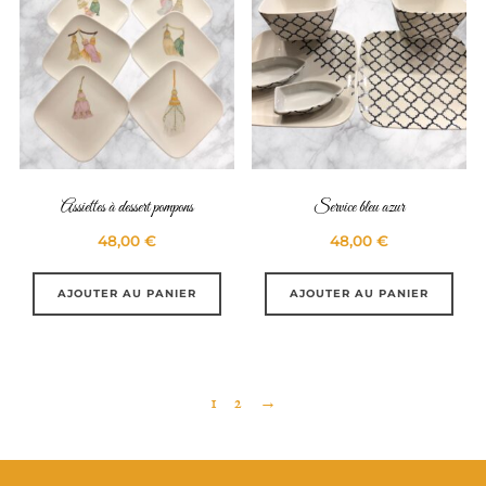
Assiettes à dessert pompons
Service bleu azur
48,00
€
48,00
€
AJOUTER AU PANIER
AJOUTER AU PANIER
1
2
→