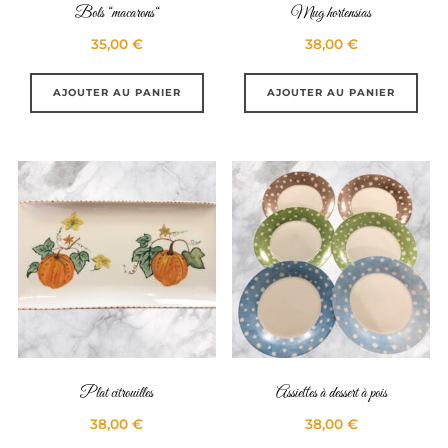
Bols “macarons“
Mug hortensias
35,00
€
38,00
€
AJOUTER AU PANIER
AJOUTER AU PANIER
Plat citrouilles
Assiettes à dessert à pois
38,00
€
38,00
€