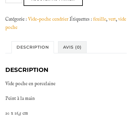
de
Vide
Catégorie :
Vide-poche cendrier
Étiquettes :
feuille
,
vert
,
vide
poche
poche
feuilles
DESCRIPTION
AVIS (0)
DESCRIPTION
Vide poche en porcelaine
Peint à la main
20 x 16,5 cm