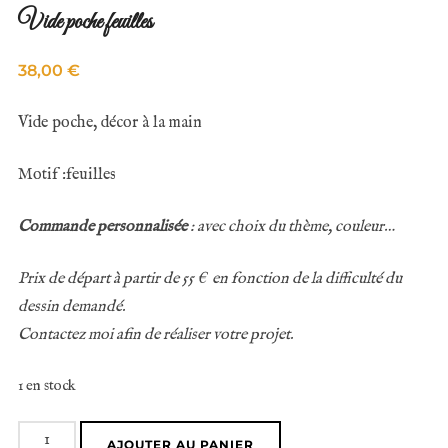
Vide poche feuilles
38,00
€
Vide poche, décor à la main
Motif :feuilles
Commande personnalisée
: avec choix du thème, couleur…
Prix de départ à partir de 55 € en fonction de la difficulté du
dessin demandé.
Contactez moi afin de réaliser votre projet.
1 en stock
quantité
AJOUTER AU PANIER