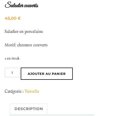
Saladier couverts
45,00
€
Saladier en porcelaine
Motif: chromos couverts
1 en stock
quantité
AJOUTER AU PANIER
de
Saladier
Catégorie :
Vaisselle
couverts
DESCRIPTION