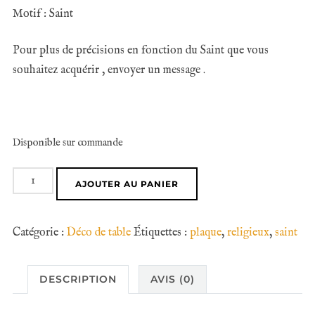
Motif : Saint
Pour plus de précisions en fonction du Saint que vous
souhaitez acquérir , envoyer un message .
Disponible sur commande
quantité
AJOUTER AU PANIER
de
Plaque
Catégorie :
Déco de table
Étiquettes :
plaque
,
religieux
,
saint
de
SAINT
DESCRIPTION
AVIS (0)