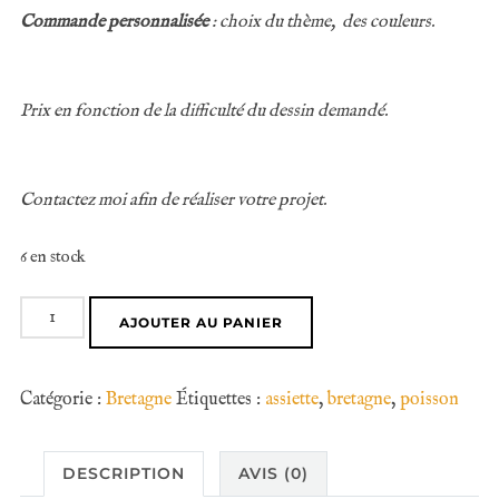
Commande personnalisée
: choix du thème, des couleurs.
Prix en fonction de la difficulté du dessin demandé.
Contactez moi afin de réaliser votre projet.
6 en stock
quantité
AJOUTER AU PANIER
de
Assiettes
Catégorie :
Bretagne
Étiquettes :
assiette
,
bretagne
,
poisson
à
dessert
poissons
DESCRIPTION
AVIS (0)