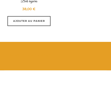
Bols rayures
38,00
€
AJOUTER AU PANIER
Suivez-moi sur instagram