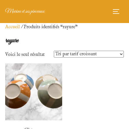
Aller
Marine et ses pinceaux
au
PERM
contenu
Accueil
/ Produits identifiés “rayure”
rayure
Voici le seul résultat