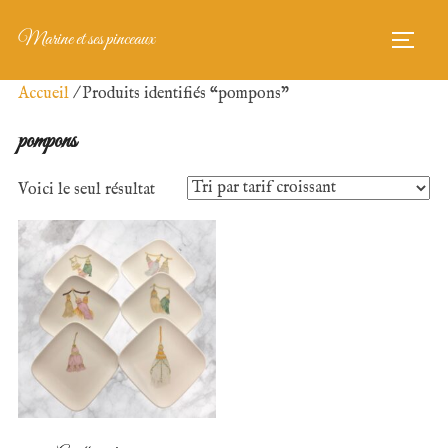
Aller
Marine et ses pinceaux
au
PERM
contenu
Accueil
/ Produits identifiés “pompons”
pompons
Voici le seul résultat